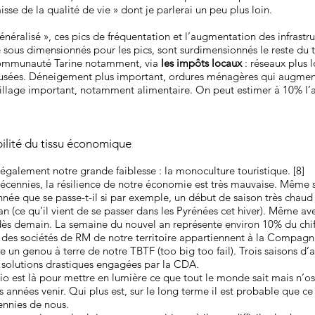
sse de la qualité de vie » dont je parlerai un peu plus loin.
néralisé », ces pics de fréquentation et l’augmentation des infrastru
ue sous dimensionnés pour les pics, sont surdimensionnés le reste du 
 communauté Tarine notamment, via
les impôts locaux
: réseaux plus l
aux usées. Déneigement plus important, ordures ménagères qui augmen
pillage important, notamment alimentaire. On peut estimer à 10% l’
ilité du tissu économique
t également notre grande faiblesse : la monoculture touristique. [8]
décennies, la résilience de notre économie est très mauvaise. Même 
année que se passe-t-il si par exemple, un début de saison très chau
an (ce qu’il vient de se passer dans les Pyrénées cet hiver). Même a
 dès demain. La semaine du nouvel an représente environ 10% du chiff
 des sociétés de RM de notre territoire appartiennent à la Compagn
e un genou à terre de notre TBTF (too big too fail). Trois saisons d’af
s solutions drastiques engagées par la CDA.
rio est là pour mettre en lumière ce que tout le monde sait mais n’ose
nnées venir. Qui plus est, sur le long terme il est probable que ce so
ennies de nous.