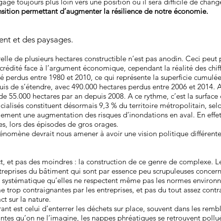
gage toujours plus loin vers une position où il sera difficile de chan
nsition permettant d’augmenter la résilience de notre économie.
ent et des paysages.
elle de plusieurs hectares constructible n’est pas anodin. Ceci peut 
iscrédité face à l’argument économique, cependant la réalité des chiff
té perdus entre 1980 et 2010, ce qui représente la superficie cumulé
epuis de s’étendre, avec 490.000 hectares perdus entre 2006 et 2014. 
 de 55.000 hectares par an depuis 2008. A ce rythme, c’est la surfac
ficialisés constituent désormais 9,3 % du territoire métropolitain, sel
également une augmentation des risques d’inondations en aval. En effet
les, lors des épisodes de gros orages.
énomène devrait nous amener à avoir une vision politique différente 
, et pas des moindres : la construction de ce genre de complexe. L
entreprises du bâtiment qui sont par essence peu scrupuleuses concer
asi systématique qu’elles ne respectent même pas les normes enviro
 trop contraignantes par les entreprises, et pas du tout assez contra
t sur la nature.
rant est celui d’enterrer les déchets sur place, souvent dans les remb
ntes qu’on ne l’imagine, les nappes phréatiques se retrouvent pol