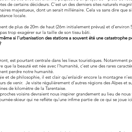
es de certains décideurs. C’est un des derniers sites naturels magnif
naires majestueux, dont un serait millénaire. Cela va sans dire que si
stance locale.
ment de plus de 20m de haut (26m initialement prévus) et d’environ 5
pas trop exagérer sur la taille de son tissu bâti.
même si l’urbanisation des stations a souvent été une catastrophe p
?
ront, est pourtant centrale dans les lieux touristiques. Notamment po
e que la beauté est née avec l’humanité, c’est une des rares caracté
ement perdre notre humanité.
e et de philosophie, il est clair qu’enlaidir encore la montagne n’e
urs de venir. Je visite régulièrement d’autres régions des Alpes et s
nes de kilomètre de la Tarentaise.
 proches voisins devraient nous inspirer grandement au lieu de nous f
née-skieur qui ne reflète qu’une infime partie de ce qui se joue ici