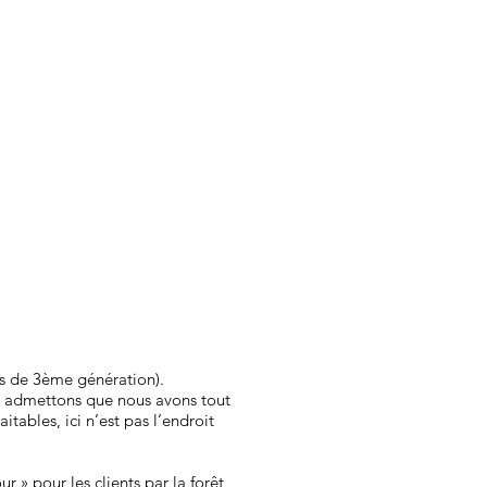
es de 3ème génération).
s, admettons que nous avons tout
bles, ici n’est pas l’endroit
r » pour les clients par la forêt