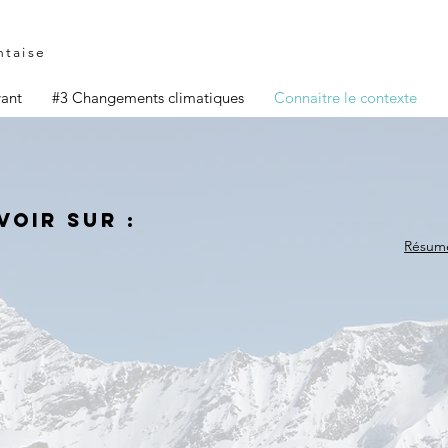
ntaise
vant
#3 Changements climatiques
Connaitre le contexte
voir sur :
Résumé