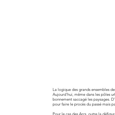
La logique des grands ensembles des 
Aujourd’hui, même dans les pôles ur
bonnement saccagé les paysages. D’a
pour faire le procès du passé mais pa
Pour le cas des Arcs, outre la défigu