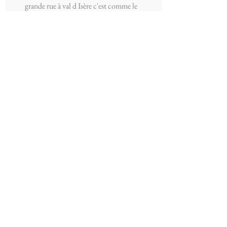
grande rue à val d Isère c'est comme le
faire dans une grande artère en Ville, on
ne respire que du gaz d échappement.
A.V. Monitrice